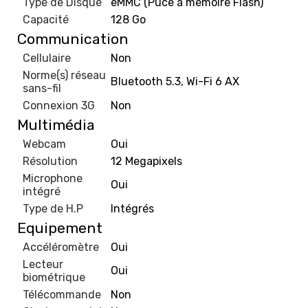
Type de Disque
eMMC (Puce à mémoire Flash)
Capacité
128 Go
Communication
Cellulaire
Non
Norme(s) réseau
Bluetooth 5.3, Wi-Fi 6 AX
sans-fil
Connexion 3G
Non
Multimédia
Webcam
Oui
Résolution
12 Megapixels
Microphone
Oui
intégré
Type de H.P
Intégrés
Equipement
Accéléromètre
Oui
Lecteur
Oui
biométrique
Télécommande
Non