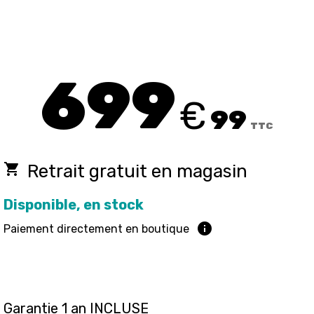
699
€
99
TTC
local_grocery_store
Retrait gratuit en magasin
Disponible, en stock
info
Paiement directement en boutique
Garantie 1 an INCLUSE