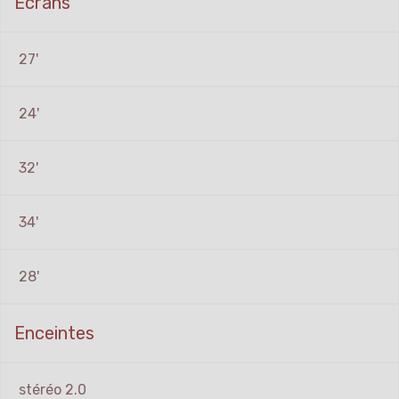
Ecrans
27'
24'
32'
34'
28'
Enceintes
stéréo 2.0