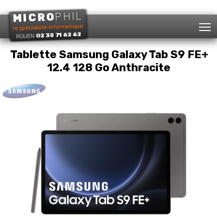
PHIL
MICRO
T
le spécialiste informatique
02 35 71 62 62
ROUEN
Tablette Samsung Galaxy Tab S9 FE+
12.4 128 Go Anthracite