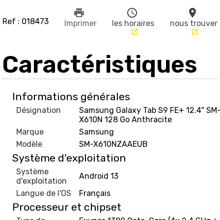
print
schedule
place
Ref : 018473
Imprimer
les horaires
nous trouver
launch
launch
Caractéristiques
Informations générales
Désignation
Samsung Galaxy Tab S9 FE+ 12.4" SM
X610N 128 Go Anthracite
Marque
Samsung
Modèle
SM-X610NZAAEUB
Système d'exploitation
Système
Android 13
d'exploitation
Langue de l'OS
Français
Processeur et chipset