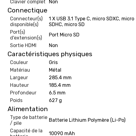
Clavier complet
Non
Connectique
Connecteur(s)
1 X USB 3.1 Type C, micro SDXC, micro
disponible(s)
SDHC, micro SD
Port(s)
Port Micro SD
d'extension(s)
Sortie HDMI
Non
Caractéristiques physiques
Couleur
Gris
Matériau
Métal
Largeur
285.4 mm
Hauteur
185.4 mm
Profondeur
6.5 mm
Poids
627 g
Alimentation
Type de batterie
Batterie Lithium Polymère (Li-Po)
/ pile
Capacité de la
10090 mAh