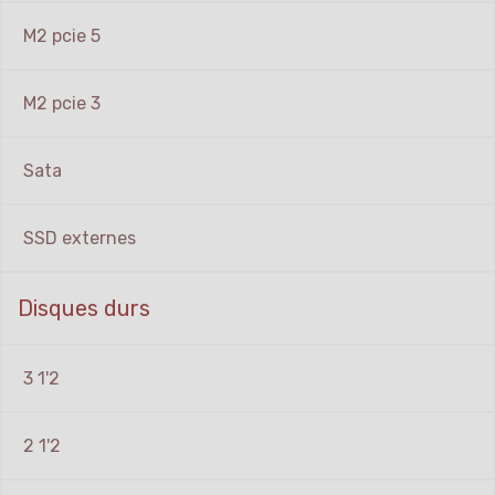
M2 pcie 5
M2 pcie 3
Sata
SSD externes
Disques durs
3 1'2
2 1'2