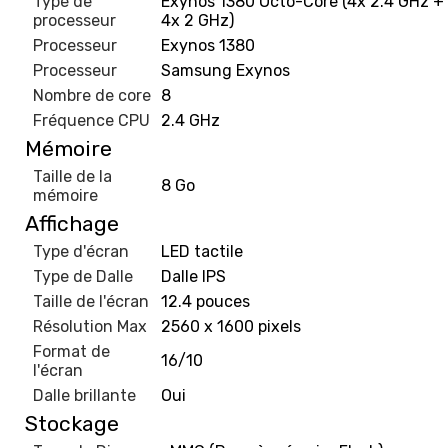
Type de
Exynos 1380 Octo-Core (4x 2.4 GHz +
processeur
4x 2 GHz)
Processeur
Exynos 1380
Processeur
Samsung Exynos
Nombre de core
8
Fréquence CPU
2.4 GHz
Mémoire
Taille de la
8 Go
mémoire
Affichage
Type d'écran
LED tactile
Type de Dalle
Dalle IPS
Taille de l'écran
12.4 pouces
Résolution Max
2560 x 1600 pixels
Format de
16/10
l'écran
Dalle brillante
Oui
Stockage