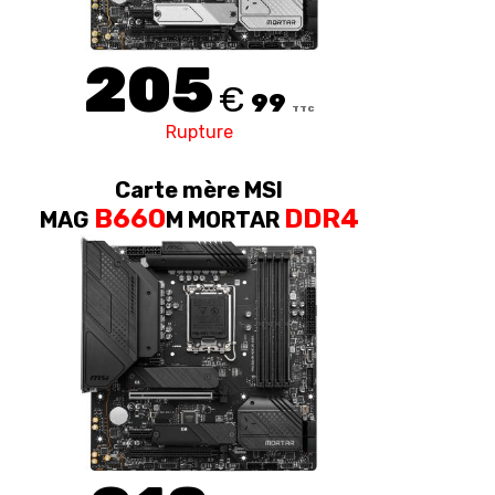
205
€
99
TTC
Rupture
Carte mère MSI
B660
DDR4
MAG
M MORTAR