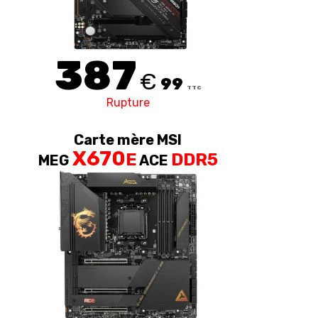
387
€
99
TTC
Rupture
Carte mère MSI
X670
E
DDR5
MEG
ACE