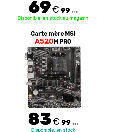
69
€
99
TTC
Disponible, en stock au magasin
Carte mère MSI
A520
M PRO
83
€
99
TTC
Disponible, en stock