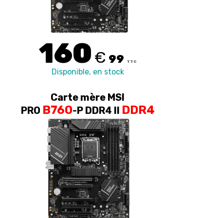
160
€
99
TTC
Disponible, en stock
Carte mère MSI
B760
DDR4
PRO
-P DDR4 II