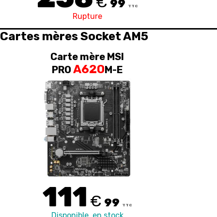
€
99
TTC
Rupture
Cartes mères Socket AM5
Carte mère MSI
A620
PRO
M-E
111
€
99
TTC
Disponible, en stock