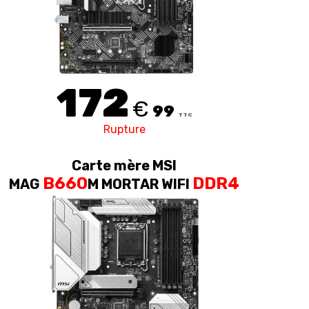
172
€
99
TTC
Rupture
Carte mère MSI
B660
DDR4
MAG
M MORTAR WIFI