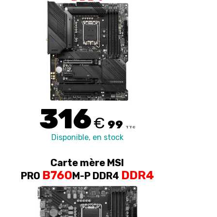
DDR4
316
€
99
TTC
Disponible, en stock
Carte mère MSI
B760
DDR4
PRO
M-P DDR4