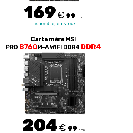
169
€
99
TTC
Disponible, en stock
Carte mère MSI
B760
DDR4
PRO
M-A WIFI DDR4
204
€
99
TTC