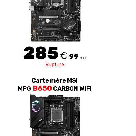
285
€
99
TTC
Rupture
Carte mère MSI
B650
MPG
CARBON WIFI