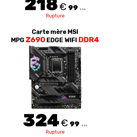
218
€
99
TTC
Rupture
Carte mère MSI
Z690
DDR4
MPG
EDGE WIFI
324
€
99
TTC
Rupture