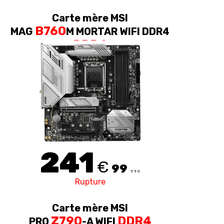
Carte mère MSI
B760
MAG
M MORTAR WIFI DDR4
DDR4
241
€
99
TTC
Rupture
Carte mère MSI
Z790
DDR4
PRO
-A WIFI