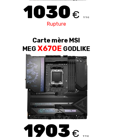
1030
€
TTC
Rupture
Carte mère MSI
X670E
MEG
GODLIKE
1903
€
TTC