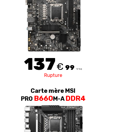
137
€
99
TTC
Rupture
Carte mère MSI
B660
DDR4
PRO
M-A