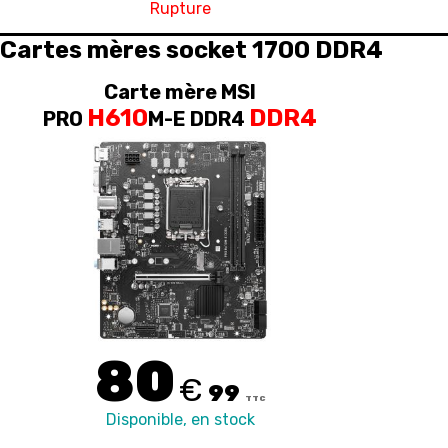
Rupture
Cartes mères socket 1700 DDR4
Carte mère MSI
H610
DDR4
PRO
M-E DDR4
80
€
99
TTC
Disponible, en stock