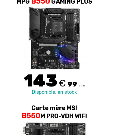
B550
MPG
GAMING PLUS
143
€
99
TTC
Disponible, en stock
Carte mère MSI
B550
M PRO-VDH WIFI