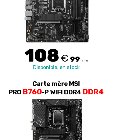
108
€
99
TTC
Disponible, en stock
Carte mère MSI
B760
DDR4
PRO
-P WIFI DDR4