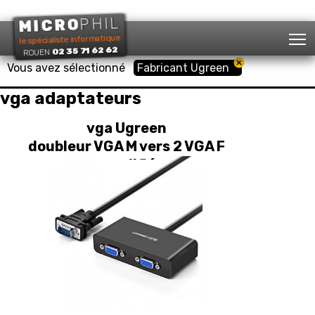
PHIL
MICRO
T
le spécialiste informatique
02 35 71 62 62
ROUEN
Vous avez sélectionné
Fabricant Ugreen
vga adaptateurs
vga Ugreen
doubleur VGA M vers 2 VGA F
amplifié