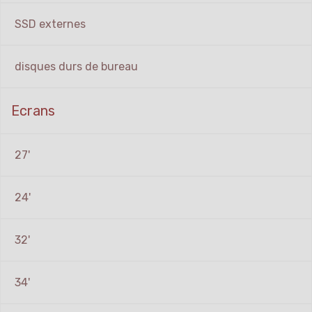
SSD externes
disques durs de bureau
Ecrans
27'
24'
32'
34'