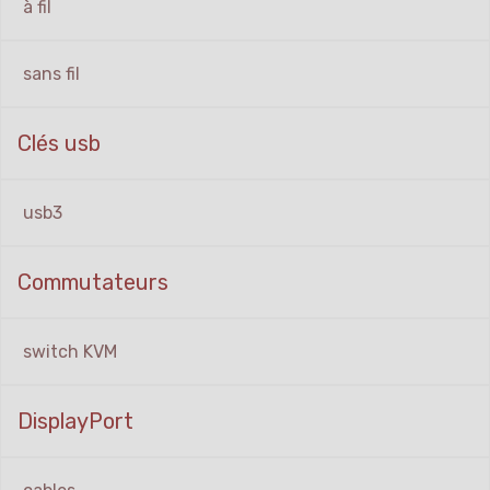
à fil
sans fil
Clés usb
usb3
Commutateurs
switch KVM
DisplayPort