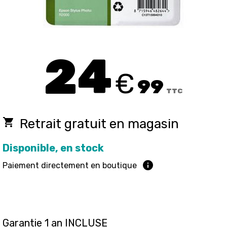
24
€
99
TTC
local_grocery_store
Retrait gratuit en magasin
Disponible, en stock
info
Paiement directement en boutique
Garantie 1 an INCLUSE