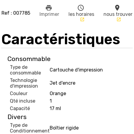
print
schedule
place
Ref : 007785
Imprimer
les horaires
nous trouver
launch
launch
Caractéristiques
Consommable
Type de
Cartouche d'impression
consommable
Technologie
Jet d'encre
d'impression
Couleur
Orange
Qté incluse
1
Capacité
17 ml
Divers
Type de
Boîtier rigide
Conditionnement