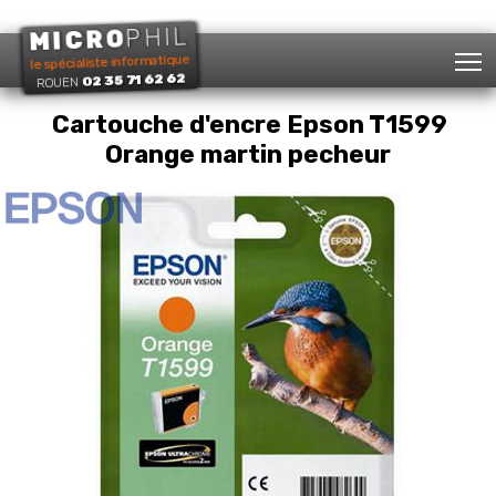
PHIL
MICRO
T
le spécialiste informatique
02 35 71 62 62
ROUEN
Cartouche d'encre Epson T1599
Orange martin pecheur