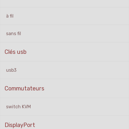
à fil
sans fil
Clés usb
usb3
Commutateurs
switch KVM
DisplayPort