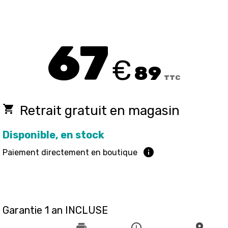
67
€
89
TTC
local_grocery_store
Retrait gratuit en magasin
Disponible, en stock
info
Paiement directement en boutique
Garantie 1 an INCLUSE
print
schedule
place