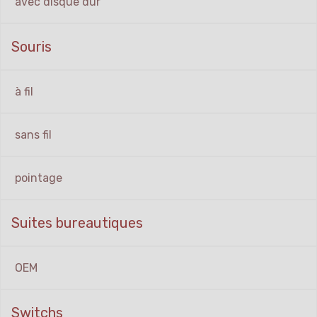
avec disque dur
Souris
à fil
sans fil
pointage
Suites bureautiques
OEM
Switchs