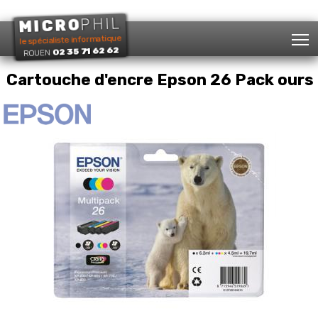
PHIL
MICRO
T
le spécialiste informatique
02 35 71 62 62
ROUEN
Cartouche d'encre Epson 26 Pack ours