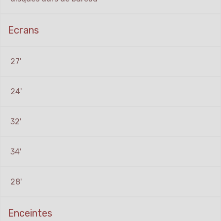
Ecrans
27'
24'
32'
34'
28'
Enceintes