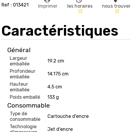
Ref : 013421
Imprimer
les horaires
nous trouver
launch
launch
Caractéristiques
Général
Largeur
19.2 cm
emballée
Profondeur
14.175 cm
emballée
Hauteur
4.5 cm
emballée
Poids emballé
133 g
Consommable
Type de
Cartouche d'encre
consommable
Technologie
Jet d'encre