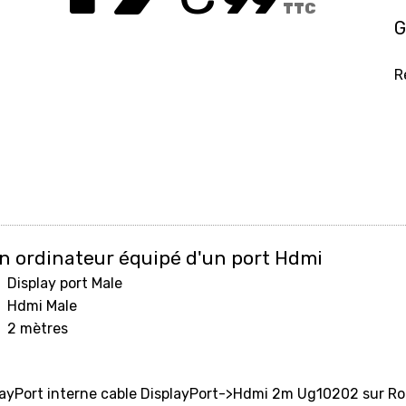
TTC
G
R
n ordinateur équipé d'un port Hdmi
Display port Male
Hdmi Male
2 mètres
layPort interne cable DisplayPort->Hdmi 2m Ug10202 sur Ro