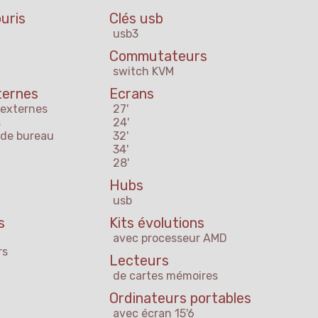
uris
Clés usb
usb3
Commutateurs
switch KVM
ternes
Ecrans
 externes
27'
s
24'
 de bureau
32'
34'
28'
Hubs
usb
s
Kits évolutions
avec processeur AMD
rs
Lecteurs
de cartes mémoires
Ordinateurs portables
avec écran 15'6