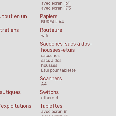
avec écran 16'1
avec écran 17'3
 tout en un
Papiers
BUREAU A4
tretiens
Routeurs
wifi
Sacoches-sacs à dos-
housses-etuis
sacoches
sacs à dos
housses
Etui pour tablette
Scanners
A4
eautiques
Switchs
ethernet
exploitations
Tablettes
avec écran 8'