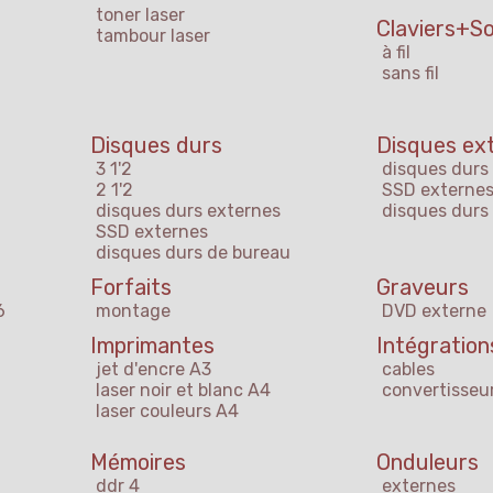
toner laser
Claviers+So
tambour laser
à fil
sans fil
Disques durs
Disques ex
3 1'2
disques durs
2 1'2
SSD externe
disques durs externes
disques durs
SSD externes
disques durs de bureau
Forfaits
Graveurs
6
montage
DVD externe
Imprimantes
Intégration
jet d'encre A3
cables
laser noir et blanc A4
convertisseu
laser couleurs A4
Mémoires
Onduleurs
ddr 4
externes