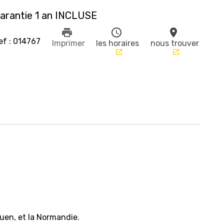
arantie 1 an INCLUSE
print
schedule
place
ef : 014767
Imprimer
les horaires
nous trouver
launch
launch
uen, et la Normandie.