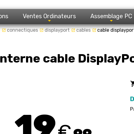
ons
Ventes Ordinateurs
Assemblage PC
l
connectiques
displayport
cables
cable displaypo
launch
launch
launch
launch
interne cable Display
local_gro
D
P
19
€
99