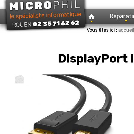
PHIL
MICRO
le spécialiste informatique
Réparati
02 35 71 62 62
ROUEN
Vous êtes ici :
accuei
DisplayPort 