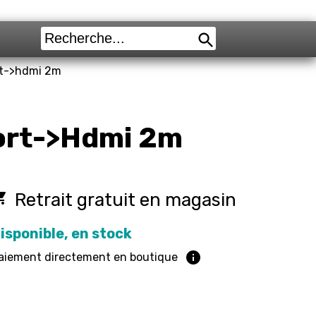
rt->hdmi 2m
Port->Hdmi 2m
cery_store
Retrait gratuit en magasin
isponible, en stock
info
aiement directement en boutique