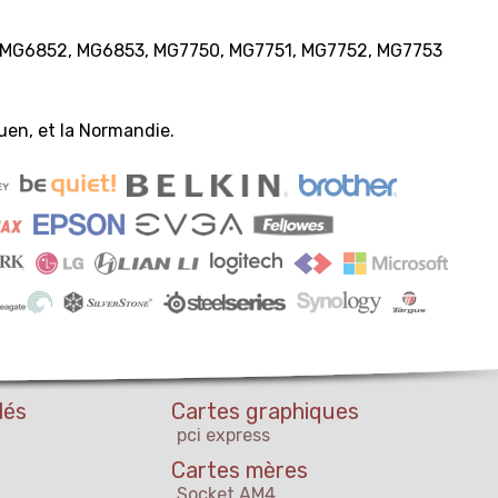
 MG6852, MG6853, MG7750, MG7751, MG7752, MG7753
en, et la Normandie.
lés
Cartes graphiques
pci express
Cartes mères
Socket AM4