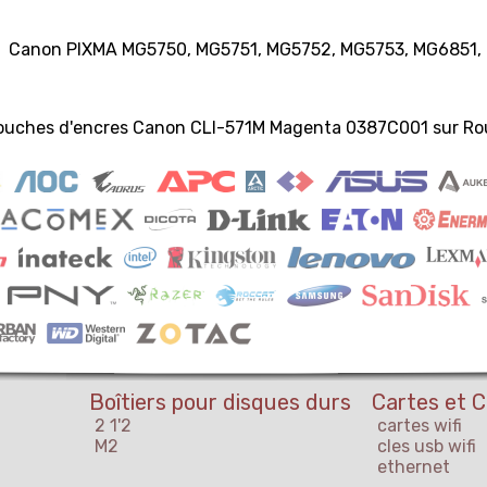
Canon PIXMA MG5750, MG5751, MG5752, MG5753, MG6851,
touches d'encres Canon CLI-571M Magenta 0387C001 sur Rou
Boîtiers pour disques durs
Cartes et C
2 1'2
cartes wifi
M2
cles usb wifi
ethernet