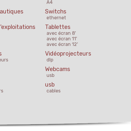
A4
eautiques
Switchs
ethernet
exploitations
Tablettes
avec écran 8'
avec écran 11'
avec écran 12'
s
Vidéoprojecteurs
eurs
dlp
Webcams
usb
usb
rs
cables