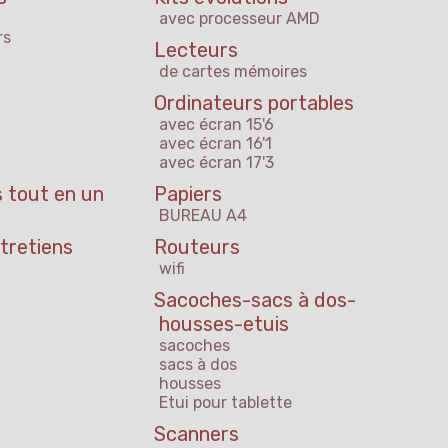
avec processeur AMD
rs
Lecteurs
de cartes mémoires
Ordinateurs portables
avec écran 15'6
avec écran 16'1
avec écran 17'3
 tout en un
Papiers
BUREAU A4
tretiens
Routeurs
wifi
Sacoches-sacs à dos-
housses-etuis
sacoches
sacs à dos
housses
Etui pour tablette
Scanners