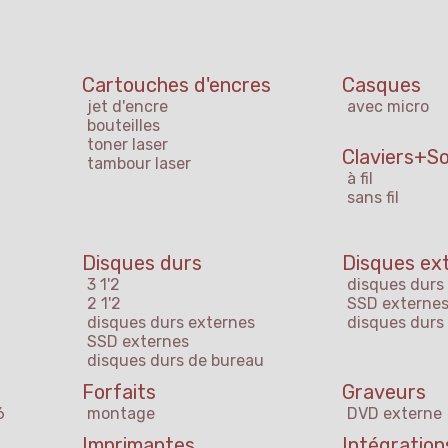
Cartouches d'encres
Casques
jet d'encre
avec micro
bouteilles
toner laser
Claviers+So
tambour laser
à fil
sans fil
Disques durs
Disques ex
3 1'2
disques durs
2 1'2
SSD externe
disques durs externes
disques durs
SSD externes
disques durs de bureau
Forfaits
Graveurs
6
montage
DVD externe
Imprimantes
Intégration