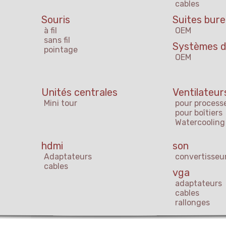
cables
Souris
Suites bur
à fil
OEM
sans fil
Systèmes d'
pointage
OEM
s
Unités centrales
Ventilateur
Mini tour
pour process
pour boîtiers
Watercooling
hdmi
son
Adaptateurs
convertisseu
cables
vga
adaptateurs
cables
rallonges