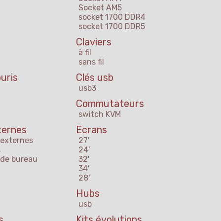
Socket AM5
socket 1700 DDR4
socket 1700 DDR5
Claviers
à fil
sans fil
uris
Clés usb
usb3
Commutateurs
switch KVM
ternes
Ecrans
 externes
27'
s
24'
 de bureau
32'
34'
28'
Hubs
usb
s
Kits évolutions