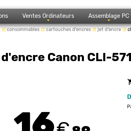
ons
Ventes Ordinateurs
Assemblage PC
l
consommables
cartouches d'encres
jet d'encre
c
launch
launch
launch
launch
 d'encre Canon CLI-57
local_gro
D
P
16
€
89