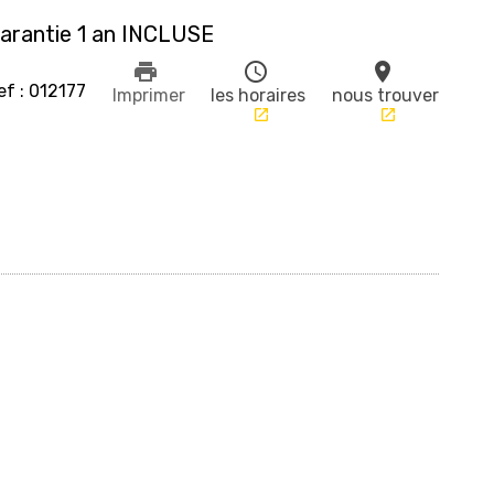
arantie 1 an INCLUSE
print
schedule
place
ef : 012177
Imprimer
les horaires
nous trouver
launch
launch