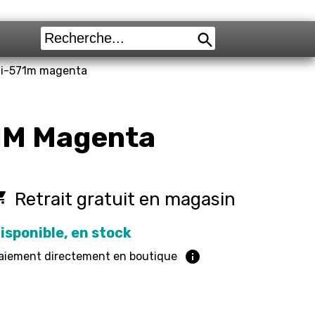
li-571m magenta
1M Magenta
cery_store
Retrait gratuit en magasin
isponible, en stock
info
aiement directement en boutique