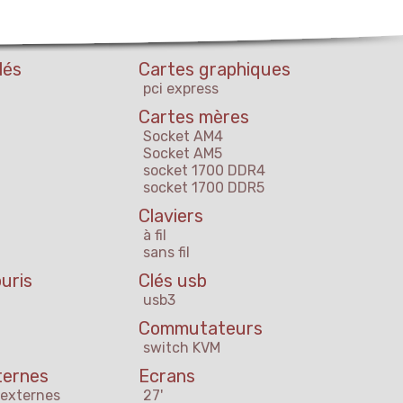
lés
Cartes graphiques
pci express
Cartes mères
Socket AM4
Socket AM5
socket 1700 DDR4
socket 1700 DDR5
Claviers
à fil
sans fil
uris
Clés usb
usb3
Commutateurs
switch KVM
ternes
Ecrans
 externes
27'