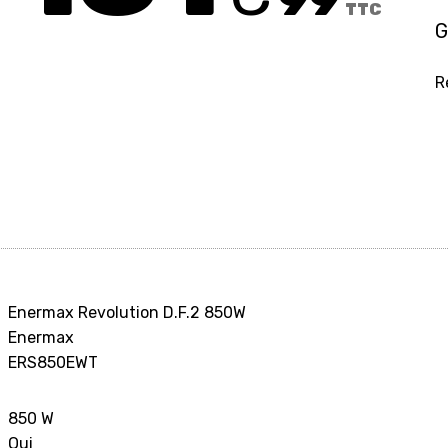
TTC
G
R
Enermax Revolution D.F.2 850W
Enermax
ERS850EWT
850 W
Oui