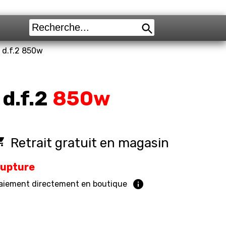
n d.f.2 850w
d.f.2
850w
cery_store
Retrait gratuit en magasin
upture
info
aiement directement en boutique