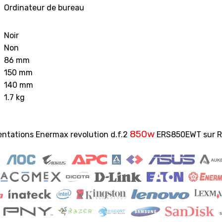
Ordinateur de bureau
Noir
Non
86 mm
150 mm
140 mm
1.7 kg
850w
entations Enermax revolution d.f.2
ERS850EWT sur Ro