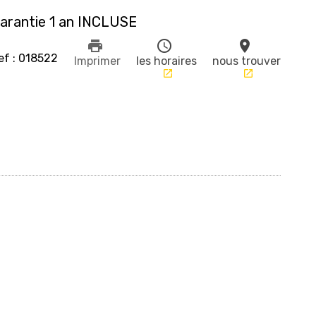
arantie 1 an INCLUSE
print
schedule
place
ef : 018522
Imprimer
les horaires
nous trouver
launch
launch