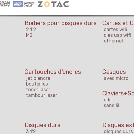
Boîtiers pour disques durs
Cartes et C
2 1'2
cartes wifi
M2
cles usb wifi
ethernet
Cartouches d'encres
Casques
jet d'encre
avec micro
bouteilles
toner laser
Claviers+So
tambour laser
à fil
sans fil
Disques durs
Disques ex
3 1'2
disques durs