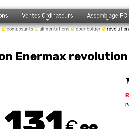
ons
Ventes Ordinateurs
Assemblage PC
l
composants
alimentations
pour boîtier
revolutio
launch
launch
launch
launch
on Enermax revolution 
local_gro
R
P
131
€
99