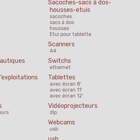
Sacoches-sacs à dos-
housses-etuis
sacoches
sacs à dos
housses
Etui pour tablette
Scanners
A4
eautiques
Switchs
ethernet
exploitations
Tablettes
avec écran 8'
avec écran 11'
avec écran 12'
s
Vidéoprojecteurs
eurs
dlp
Webcams
usb
usb