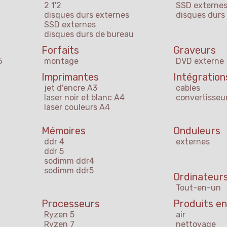
2 1'2
SSD externe
disques durs externes
disques durs
SSD externes
disques durs de bureau
Forfaits
Graveurs
6
montage
DVD externe
Imprimantes
Intégration
jet d'encre A3
cables
laser noir et blanc A4
convertisseu
laser couleurs A4
Mémoires
Onduleurs
ddr 4
externes
ddr 5
sodimm ddr4
sodimm ddr5
Ordinateurs
Tout-en-un
Processeurs
Produits en
Ryzen 5
air
Ryzen 7
nettoyage