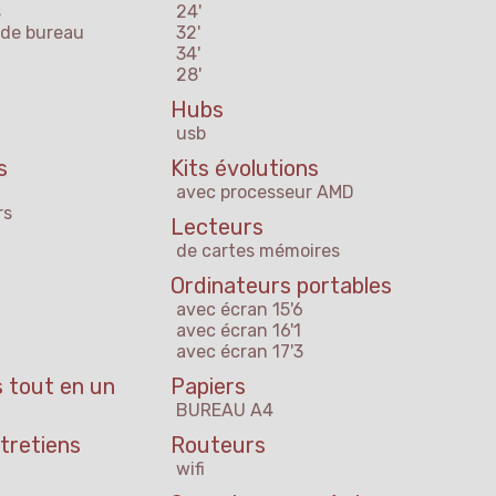
s
24'
 de bureau
32'
34'
28'
Hubs
usb
s
Kits évolutions
avec processeur AMD
rs
Lecteurs
de cartes mémoires
Ordinateurs portables
avec écran 15'6
avec écran 16'1
avec écran 17'3
 tout en un
Papiers
BUREAU A4
tretiens
Routeurs
wifi