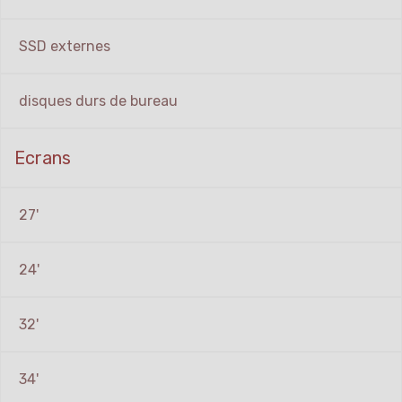
SSD externes
disques durs de bureau
Ecrans
27'
24'
32'
34'