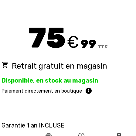
75
€
99
TTC
local_grocery_store
Retrait gratuit en magasin
Disponible, en stock au magasin
info
Paiement directement en boutique
Garantie 1 an INCLUSE
print
schedule
place