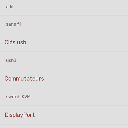
à fil
sans fil
Clés usb
usb3
Commutateurs
switch KVM
DisplayPort