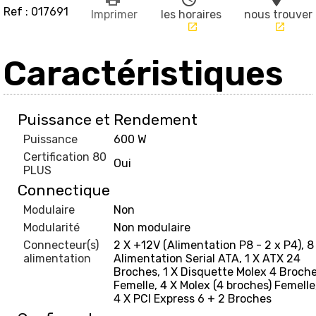
Ref : 017691
Imprimer
les horaires
nous trouver
launch
launch
Caractéristiques
Puissance et Rendement
Puissance
600 W
Certification 80
Oui
PLUS
Connectique
Modulaire
Non
Modularité
Non modulaire
Connecteur(s)
2 X +12V (Alimentation P8 - 2 x P4), 8
alimentation
Alimentation Serial ATA, 1 X ATX 24
Broches, 1 X Disquette Molex 4 Broch
Femelle, 4 X Molex (4 broches) Femelle
4 X PCI Express 6 + 2 Broches